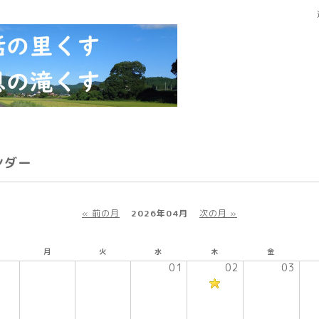
ンダー
« 前の月
2026年04月
次の月 »
月
火
水
木
金
01
02
03