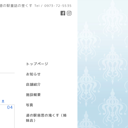
道の駅童話の里くす
Tel / 0973-72-5535
トップページ
お知らせ
店舗紹介
施設概要
土
写真
04
道の駅慈恩の滝くす（姉
妹店）